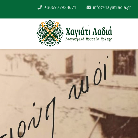
+306977924671
info@hayatiladia.gr