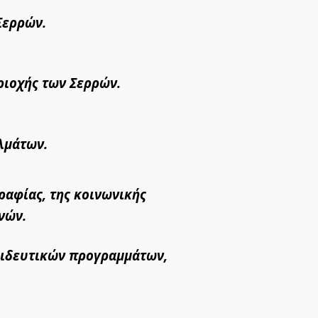
Σερρών.
ριοχής των Σερρών.
λμάτων.
ραφίας, της κοινωνικής
νών.
αιδευτικών προγραμμάτων,