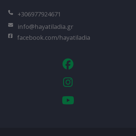
+306977924671
info@hayatiladia.gr
facebook.com/hayatiladia
fa
fa-
facebook-
fa
official
fa-
instagram
fa
fa-
youtube