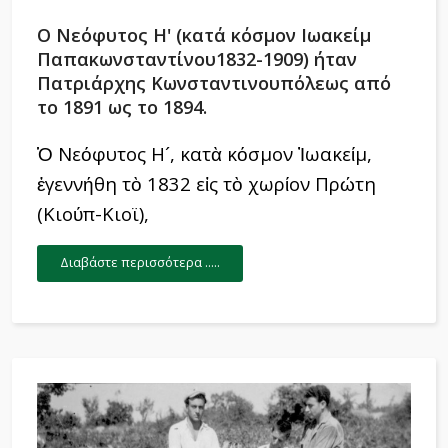
Ο Νεόφυτος Η' (κατά κόσμον Ιωακείμ
Παπακωνσταντίνου1832-1909) ήταν
Πατριάρχης Κωνσταντινουπόλεως από
το 1891 ως το 1894.
Ὁ Νεόφυτος Η´, κατὰ κόσμον Ἰωακείμ,
ἐγεννήθη τὸ 1832 εἰς τὸ χωρίον Πρώτη
(Κιούπ-Κιοϊ),
Διαβάστε περισσότερα .....