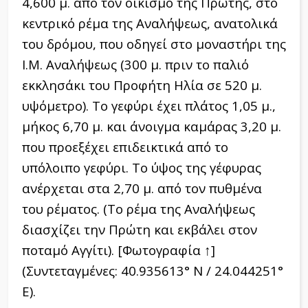
4,600 μ. από τον οικισμό της Πρώτης, στο
κεντρικό ρέμα της Αναλήψεως, ανατολικά
του δρόμου, που οδηγεί στο μοναστήρι της
Ι.Μ. Αναλήψεως (300 μ. πριν το παλιό
εκκλησάκι του Προφήτη Ηλία σε 520 μ.
υψόμετρο). Το γεφύρι έχει πλάτος 1,05 μ.,
μήκος 6,70 μ. και άνοιγμα καμάρας 3,20 μ.
που προεξέχει επιδεικτικά από το
υπόλοιπο γεφύρι. Το ύψος της γέφυρας
ανέρχεται στα 2,70 μ. από τον πυθμένα
του ρέματος. (Το ρέμα της Αναλήψεως
διασχίζει την Πρώτη και εκβάλει στον
ποταμό Αγγίτι). [Φωτογραφία ↑]
(Συντεταγμένες: 40.935613° Ν / 24.044251°
Ε).