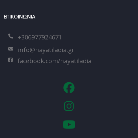
ΕΠΙΚΟΙΝΩΝΙΑ
+306977924671
info@hayatiladia.gr
facebook.com/hayatiladia
fa
fa-
facebook-
fa
official
fa-
instagram
fa
fa-
youtube